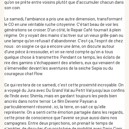
qu’on se prête entre voisins plutôt que d'accumuler chacun dans
son coin.
Le samedi, l’ambiance a pris une autre dimension, transformant
le CO en une véritable ruche citoyenne. C’était beau de voir les
générations se croiser. D’un côté, le Repair Café tournait à plein
régime. On y voyait des mains s’activer sur un vieux grille-pain ou
une lampe qu’on refusait d’abandonner. C’est ça, l’esprit de chez
nous : on soigne ce qui a encore une âme, on discute autour
d'une pièce à ressouder, et on se rend compte qu'on a tous
quelque chose à transmettre. Pendant ce temps, les éclats de
rire des gamins s'échappaient des ateliers, eux qui venaient de
s'émerveiller devant les aventures de la seiche Sepia ou du
courageux chat Flow.
Ce qui restera de ce samedi, c’est cette proximité incroyable. On
a voyagé du Jura avec Du Grand Val au Petit Val jusqu’aux confins
de l’Inde avec Shimla, mais en gardant toujours les pieds bien
ancrés dans notre terroir. Le film Devenir Paysan a
particulièrement résonné ; ici, la terre, on sait ce qu'elle
représente. On a senti cette émotion partagée dans les regards,
cette prise de conscience que l'avenir se joue aussi dans nos
campagnes. Entre deux projections, on prenait le temps de
s'arrêter, de discuter d'un prototype de mobilité avec Dario Ciani