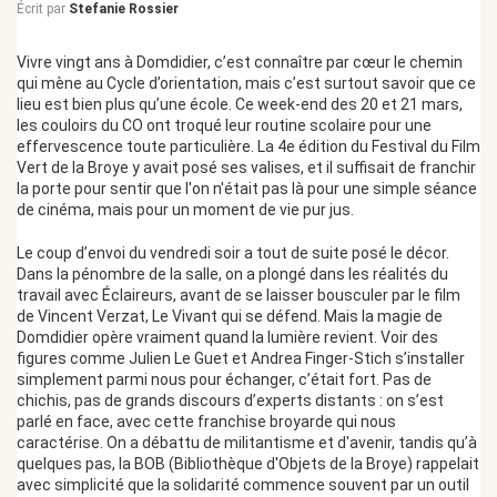
Écrit par
Stefanie Rossier
Vivre vingt ans à Domdidier, c’est connaître par cœur le chemin
qui mène au Cycle d’orientation, mais c’est surtout savoir que ce
lieu est bien plus qu’une école. Ce week-end des 20 et 21 mars,
les couloirs du CO ont troqué leur routine scolaire pour une
effervescence toute particulière. La 4e édition du Festival du Film
Vert de la Broye y avait posé ses valises, et il suffisait de franchir
la porte pour sentir que l'on n'était pas là pour une simple séance
de cinéma, mais pour un moment de vie pur jus.
Le coup d’envoi du vendredi soir a tout de suite posé le décor.
Dans la pénombre de la salle, on a plongé dans les réalités du
travail avec Éclaireurs, avant de se laisser bousculer par le film
de Vincent Verzat, Le Vivant qui se défend. Mais la magie de
Domdidier opère vraiment quand la lumière revient. Voir des
figures comme Julien Le Guet et Andrea Finger-Stich s’installer
simplement parmi nous pour échanger, c’était fort. Pas de
chichis, pas de grands discours d’experts distants : on s’est
parlé en face, avec cette franchise broyarde qui nous
caractérise. On a débattu de militantisme et d'avenir, tandis qu’à
quelques pas, la BOB (Bibliothèque d'Objets de la Broye) rappelait
avec simplicité que la solidarité commence souvent par un outil