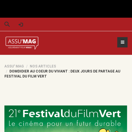
S
e
a
r
ASSU' MAG
NOS ARTICLES
DOMDIDIER AU COEUR DU VIVANT : DEUX JOURS DE PARTAGE AU
FESTIVAL DU FILM VERT
c
h