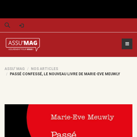
S
e
a
r
ASSU' MAG
NOS ARTICLES
PASSÉ CONFESSÉ, LE NOUVEAU LIVRE DE MARIE-EVE MEUWLY
c
h