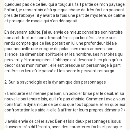
quelques pas de ce lieu qui a toujours fait partie de mon paysage.
Enfant, je ressentais déjà quelque chose de très fort en passant
près de l’abbaye : il y avait à la fois une part de mystère, de calme
et presque de magie qui s’en dégageait.
En devenant adulte, j’ai eu envie de mieux connaître son histoire,
son architecture, son atmosphère si particulière. Je me suis
rendu compte que ce lieu portait en lui une profondeur idéale
pour accueillir une intrigue de polar : ses murs anciens, son
silence, sa dimension spirituelle et les nombreuses histoires qui
peuvent y être imaginées. L’abbaye est devenue bien plus qu’un
décor dans mon roman ; elle est presque un personnage à part
entière, un lieu où le passé et les secrets peuvent ressurgir.
2. Sur la psychologie et la dynamique des personnages
« L'enquête est menée par Ben, un policier brisé par le deuil, et sa
nouvelle partenaire Isis, qu'il n'a pas choisie. Comment avez-vous
construit la dynamique de ce duo que tout oppose, et en quoi leur
confrontation les aide-t-elle à affronter leurs propres démons ? »
J’avais envie de créer avec Ben et Isis deux personnages issus
d’univers très différents, avec des caractères forts et presque