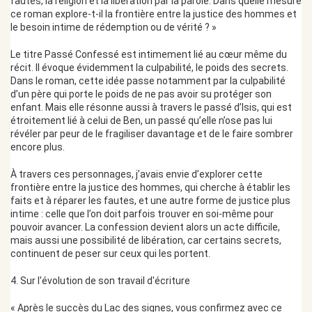
fautes, la religion et la libération par la parole. Dans quelle mesure
ce roman explore-t-il la frontière entre la justice des hommes et
le besoin intime de rédemption ou de vérité ? »
Le titre Passé Confessé est intimement lié au cœur même du
récit. Il évoque évidemment la culpabilité, le poids des secrets.
Dans le roman, cette idée passe notamment par la culpabilité
d’un père qui porte le poids de ne pas avoir su protéger son
enfant. Mais elle résonne aussi à travers le passé d’Isis, qui est
étroitement lié à celui de Ben, un passé qu’elle n’ose pas lui
révéler par peur de le fragiliser davantage et de le faire sombrer
encore plus.
À travers ces personnages, j’avais envie d’explorer cette
frontière entre la justice des hommes, qui cherche à établir les
faits et à réparer les fautes, et une autre forme de justice plus
intime : celle que l’on doit parfois trouver en soi-même pour
pouvoir avancer. La confession devient alors un acte difficile,
mais aussi une possibilité de libération, car certains secrets,
continuent de peser sur ceux qui les portent.
4. Sur l'évolution de son travail d'écriture
« Après le succès du Lac des signes, vous confirmez avec ce